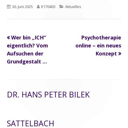
Veröffentlicht
30. Juni 2025
Autor
K170403
Kategorien
Aktuelles
am
Vorheriger
Wer bin „ICH“
Nächster
Psychotherapie
Beitrags-
eigentlich? Vom
Beitrag:
online – ein neues
Beitrag
Navigation
Aufsuchen der
Konzept
Grundgestalt …
Footer
DR. HANS PETER BILEK
Inhalt
SATTELBACH