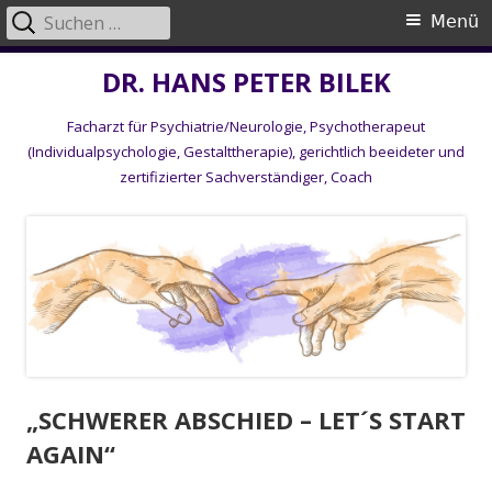
Suche
Primäres
Menü
nach:
Menü
Springe
DR. HANS PETER BILEK
zum
Facharzt für Psychiatrie/Neurologie, Psychotherapeut
Inhalt
(Individualpsychologie, Gestalttherapie), gerichtlich beeideter und
zertifizierter Sachverständiger, Coach
„SCHWERER ABSCHIED – LET´S START
AGAIN“