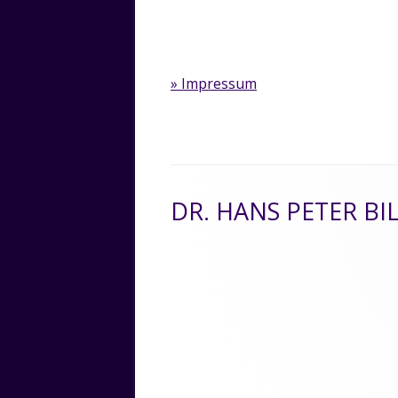
» Impressum
Footer
DR. HANS PETER BI
Inhalt