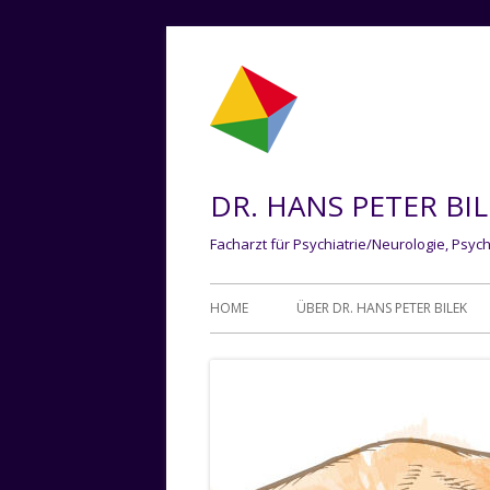
Springe
zum
Inhalt
DR. HANS PETER BI
Facharzt für Psychiatrie/Neurologie, Psych
Primäres
HOME
ÜBER DR. HANS PETER BILEK
Menü