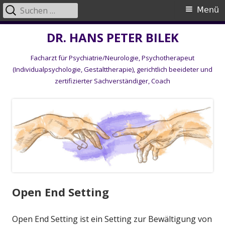
Suche
Primäres
Menü
nach:
Menü
Springe
DR. HANS PETER BILEK
zum
Facharzt für Psychiatrie/Neurologie, Psychotherapeut
Inhalt
(Individualpsychologie, Gestalttherapie), gerichtlich beeideter und
zertifizierter Sachverständiger, Coach
Open End Setting
Open End Setting ist ein Setting zur Bewältigung von